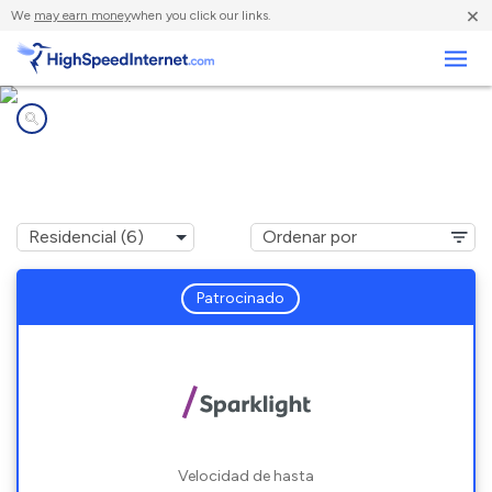
×
We
may earn money
when you click our links.
Negocios
Compañías de Internet en
Pinetop-Lakeside, AZ
Patrocinado
Velocidad de hasta