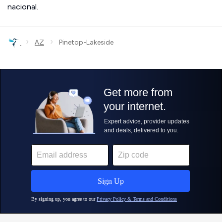
nacional.
›
›
AZ
Pinetop-Lakeside