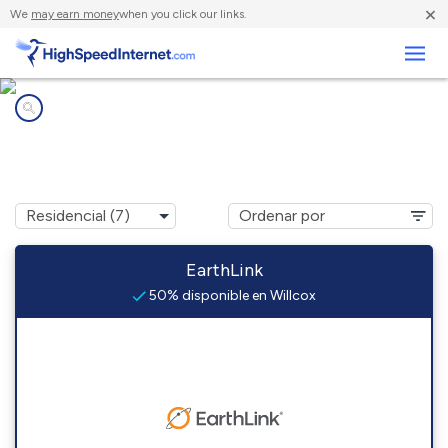
×
We
may earn money
when you click our links.
Negocios
Compañías de Internet en
Willcox, AZ
EarthLink
50% disponible en Willcox