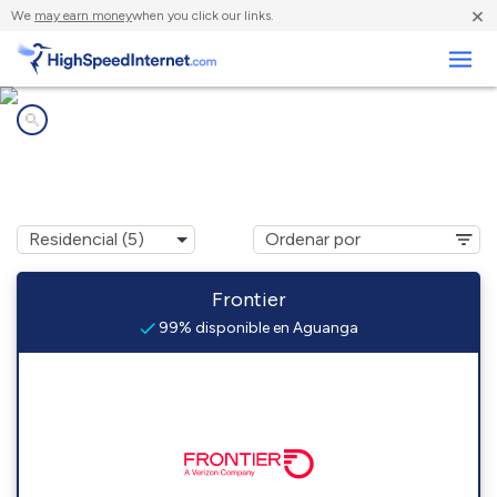
×
We
may earn money
when you click our links.
Negocios
Compañías de Internet en
Aguanga, CA
Frontier
99% disponible en Aguanga