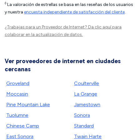
◊
La valoración de estrellas se basa en las reseñas de los usuarios
y nuestra
encuesta independiente de satisfacción del cliente
.
¿Trabajas para un Proveedor de Internet?
Da clic aquí
para
colaborar en la actualización de datos.
Ver proveedores de internet en ciudades
cercanas
Groveland
Coulterville
Moccasin
La Grange
Pine Mountain Lake
Jamestown
Tuolumne
Sonora
Chinese Camp
Standard
East Sonora
Twain Harte