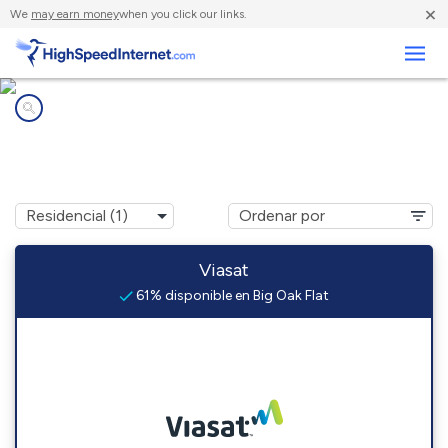
×
We
may earn money
when you click our links.
Negocios
Compañías de Internet en
Big Oak Flat, CA
Viasat
61% disponible en Big Oak Flat