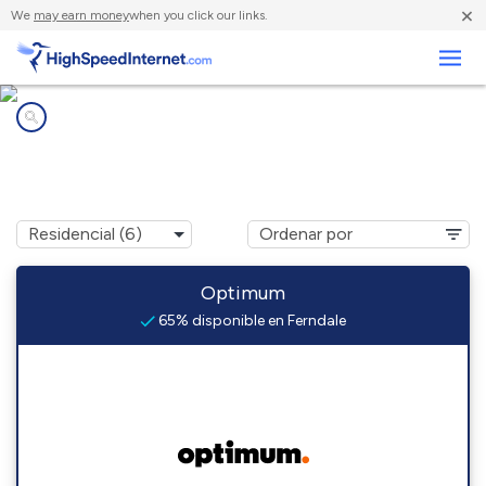
×
We
may earn money
when you click our links.
Negocios
Compañías de Internet en
Ferndale, CA
Optimum
65% disponible en Ferndale