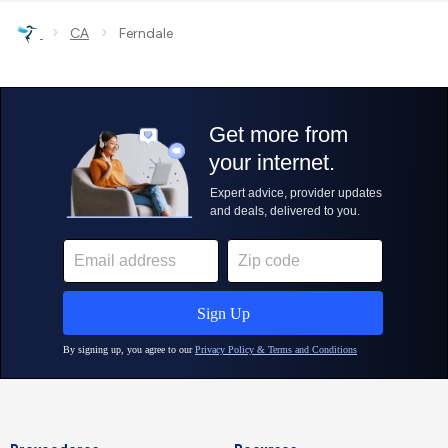
›
›
CA
Ferndale