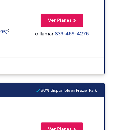
Ver Planes
◊
595)
o llamar
833-469-4276
80% disponible en Frazier Park
Ver Planes