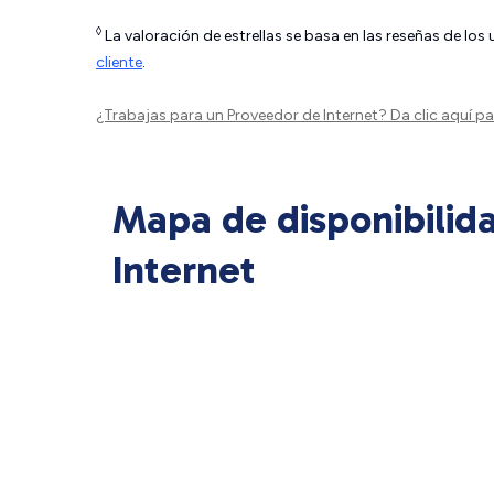
◊
La valoración de estrellas se basa en las reseñas de los
cliente
.
¿Trabajas para un Proveedor de Internet?
Da clic aquí
par
Mapa de disponibilid
Internet