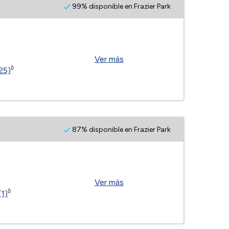
99% disponible en Frazier Park
Ver más
◊
25)
87% disponible en Frazier Park
Ver más
◊
(1)