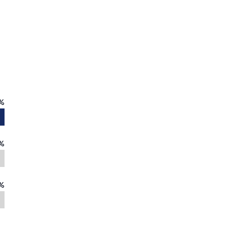
%
%
%