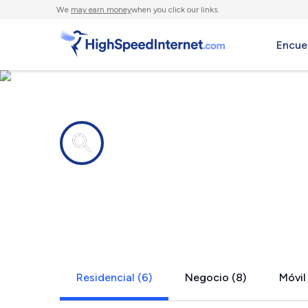
We
may earn money
when you click our links.
Encue
Compañías de Internet en
Frazier Par
Residencial (6)
Negocio (8)
Móvil 