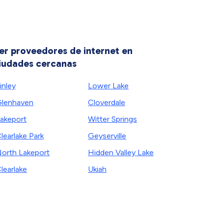
er proveedores de internet en
iudades cercanas
inley
Lower Lake
lenhaven
Cloverdale
akeport
Witter Springs
learlake Park
Geyserville
orth Lakeport
Hidden Valley Lake
learlake
Ukiah