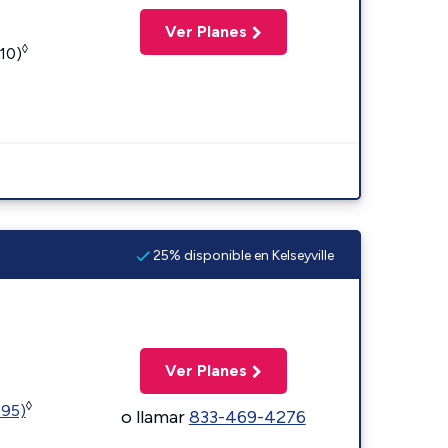
Ver Planes
◊
110)
25% disponible en Kelseyville
Ver Planes
◊
595)
o llamar
833-469-4276