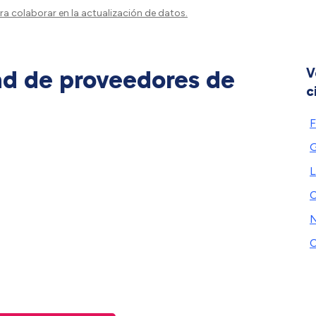
a colaborar en la actualización de datos.
ad de proveedores de
V
c
F
G
L
C
N
C