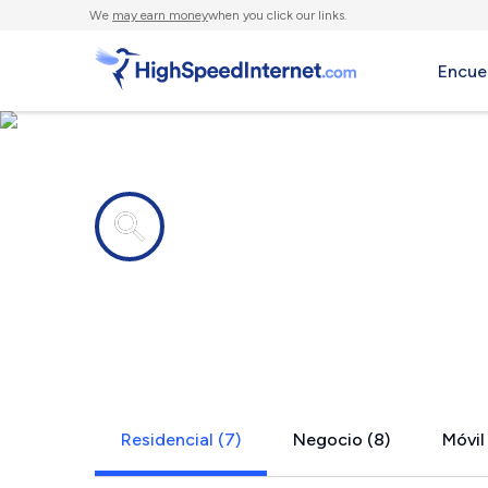
We
may earn money
when you click our links.
Encue
Compañías de Internet en
Kelseyville
Residencial (7)
Negocio (8)
Móvil 