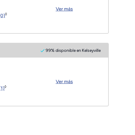
Ver más
◊
(0)
99% disponible en Kelseyville
Ver más
◊
(1)