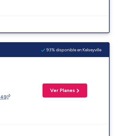
93% disponible en Kelseyville
Ver Planes
◊
449)