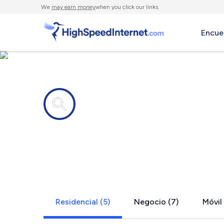
We
may earn money
when you click our links.
Encue
Compañías de Internet en
Kirkwood, 
Residencial (5)
Negocio (7)
Móvil 