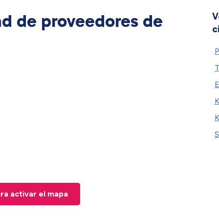
ad de proveedores de
V
c
P
T
E
K
K
S
ara activar el mapa