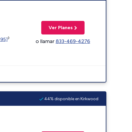
Ver Planes
◊
595)
o llamar
833-469-4276
44% disponible en Kirkwood