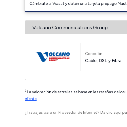
Cámbiate al Viasat y obtén una tarjeta prepago Mast
Volcano Communications Group
Conexión:
Cable, DSL y Fibra
◊
La valoración de estrellas se basa en las reseñas de los
cliente
.
¿Trabajas para un Proveedor de Internet?
Da clic aquí
par