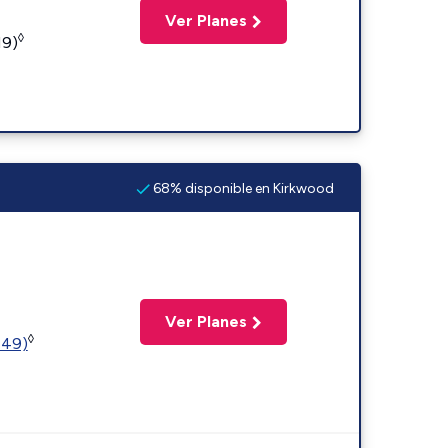
Ver Planes
◊
19)
68% disponible en Kirkwood
Ver Planes
◊
449)