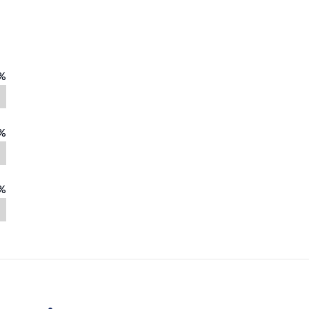
%
%
%