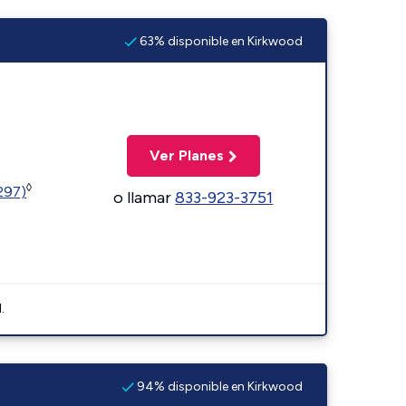
63% disponible en Kirkwood
Ver Planes
◊
1297)
o llamar
833-923-3751
.
94% disponible en Kirkwood