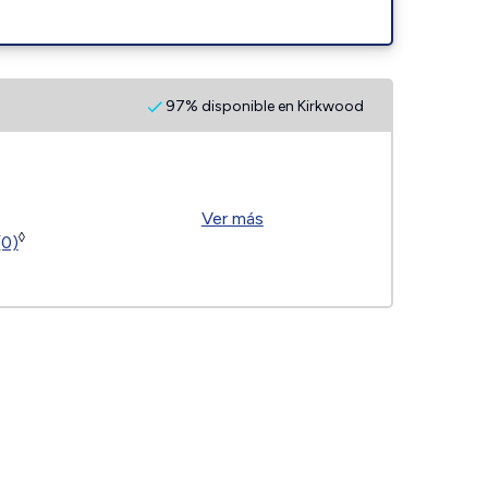
97% disponible en Kirkwood
Ver más
◊
(0)