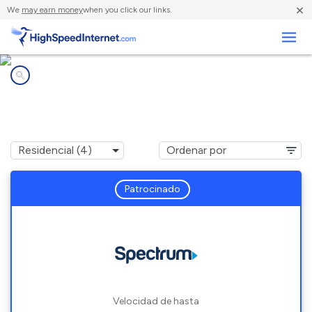
×
We
may earn money
when you click our links.
Negocios
Compañías de Internet en
Orange Cove, CA
Patrocinado
Velocidad de hasta