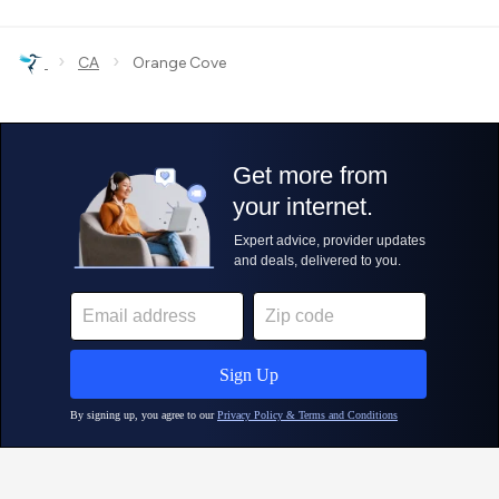
›
›
CA
Orange Cove