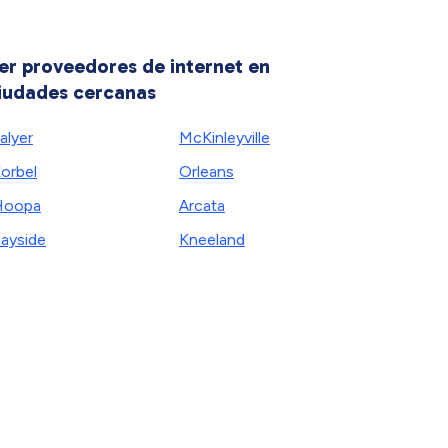
er proveedores de internet en
iudades cercanas
alyer
McKinleyville
orbel
Orleans
Hoopa
Arcata
ayside
Kneeland