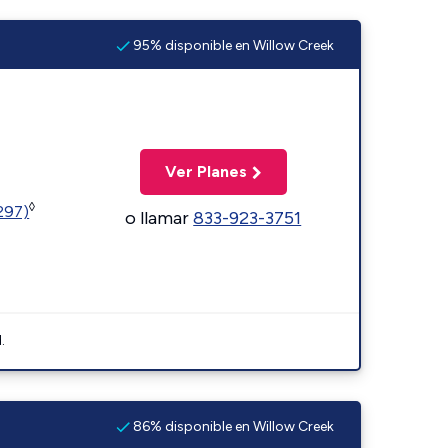
95% disponible en Willow Creek
Ver Planes
◊
1297)
o llamar
833-923-3751
.
86% disponible en Willow Creek