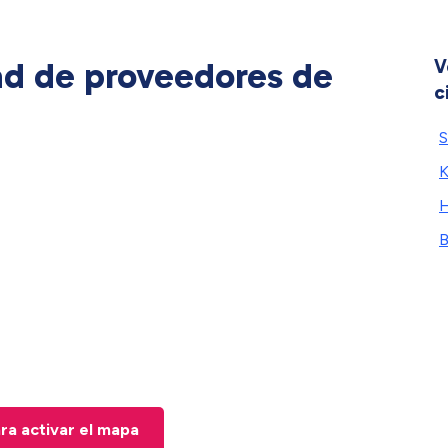
ad de proveedores de
V
c
S
K
B
ara activar el mapa