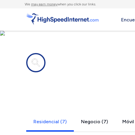
We
may earn money
when you click our links.
Encue
Compañías de Internet en
Willow Cre
Residencial (7)
Negocio (7)
Móvil 