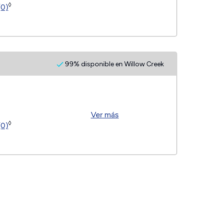
◊
(0)
99% disponible en Willow Creek
Ver más
◊
(0)