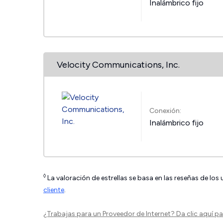
Inalámbrico fijo
Velocity Communications, Inc.
Conexión:
Inalámbrico fijo
◊
La valoración de estrellas se basa en las reseñas de los
cliente
.
¿Trabajas para un Proveedor de Internet?
Da clic aquí
par