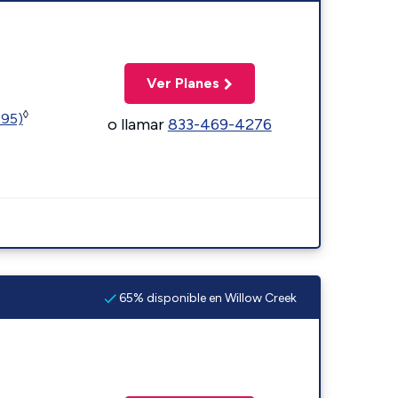
Ver Planes
◊
595)
o llamar
833-469-4276
65% disponible en Willow Creek