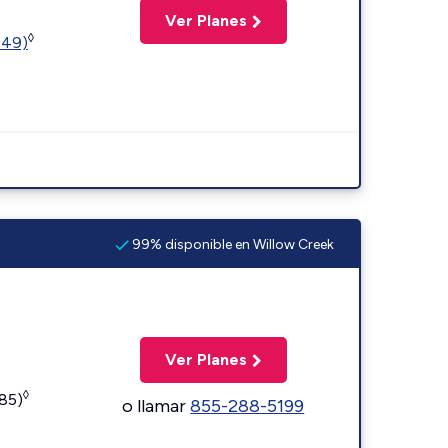
Ver Planes
◊
449)
99% disponible en Willow Creek
Ver Planes
◊
185)
o llamar
855-288-5199