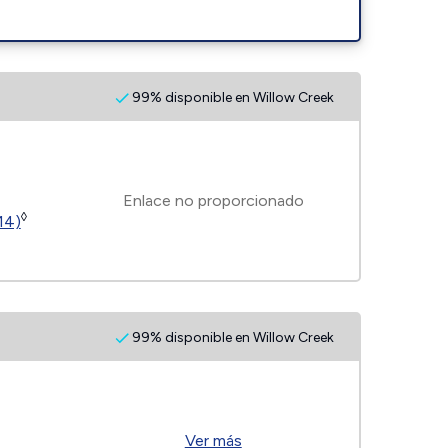
99% disponible en Willow Creek
Enlace no proporcionado
◊
14)
99% disponible en Willow Creek
Ver más