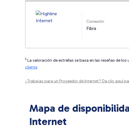
Conexión:
Fibra
◊
La valoración de estrellas se basa en las reseñas de los
cliente
.
¿Trabajas para un Proveedor de Internet?
Da clic aquí
par
Mapa de disponibilid
Internet