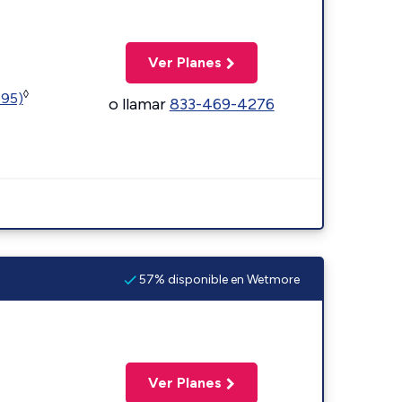
Ver Planes
◊
595)
o llamar
833-469-4276
57% disponible en Wetmore
Ver Planes