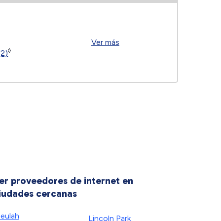
Ver más
◊
(2)
er proveedores de internet en
iudades cercanas
eulah
Lincoln Park