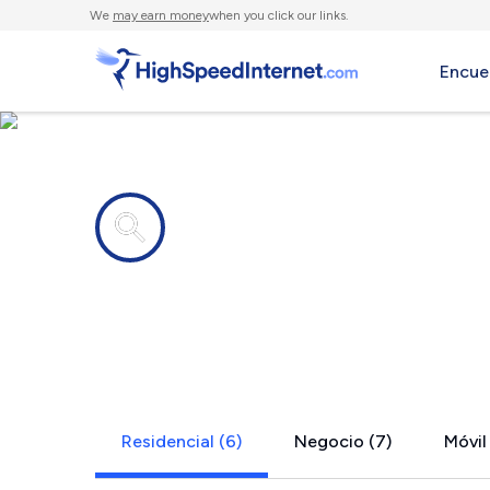
We
may earn money
when you click our links.
Encue
Compañías de Internet en
Wetmore, 
Residencial (6)
Negocio (7)
Móvil 