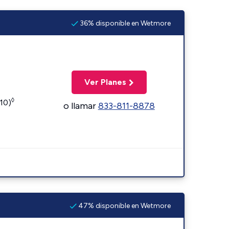
36% disponible en Wetmore
Ver Planes
◊
110)
o llamar
833-811-8878
47% disponible en Wetmore