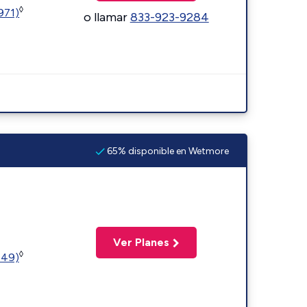
◊
1971)
o llamar
833-923-9284
65% disponible en Wetmore
Ver Planes
◊
449)