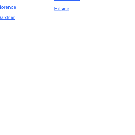
lorence
Hillside
ardner