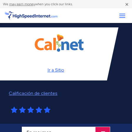
×
We
may earn money
when you click our links.
Negocios
Ir a
Sitio
Calificación de clientes