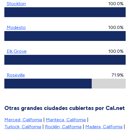
Stockton
100.0%
Modesto
100.0%
Elk Grove
100.0%
Roseville
71.9%
Otras grandes ciudades cubiertas por Cal.net
Merced, California
|
Manteca, California
|
Turlock, California
|
Rocklin, California
|
Madera, California
|