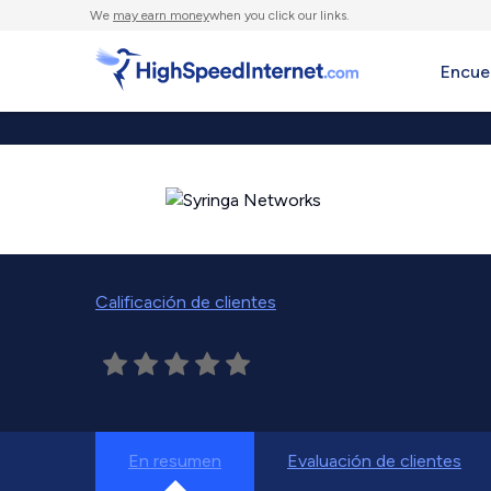
We
may earn money
when you click our links.
Encue
Calificación de clientes
En resumen
Evaluación de clientes