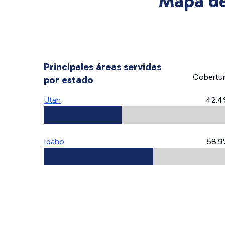
Mapa de
Principales áreas servidas
Cobertu
por estado
Utah
42.4
Idaho
58.9