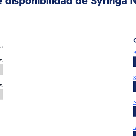
 disponibilidad de Syringa 
ra
B
%
S
%
M
I