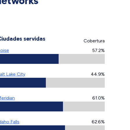
Networks
Ciudades servidas
Cobertura
oise
57.2%
alt Lake City
44.9%
eridian
61.0%
daho Falls
62.6%