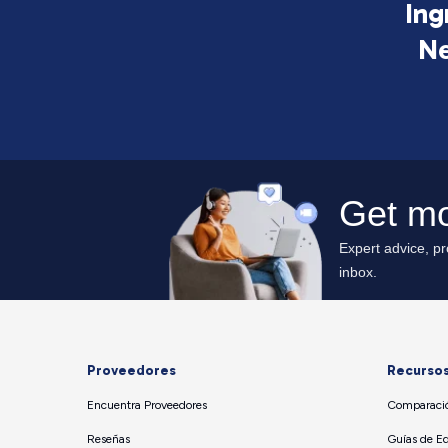
Ing
Ne
Proveedores
Recurso
Encuentra Proveedores
Comparació
Reseñas
Guías de E