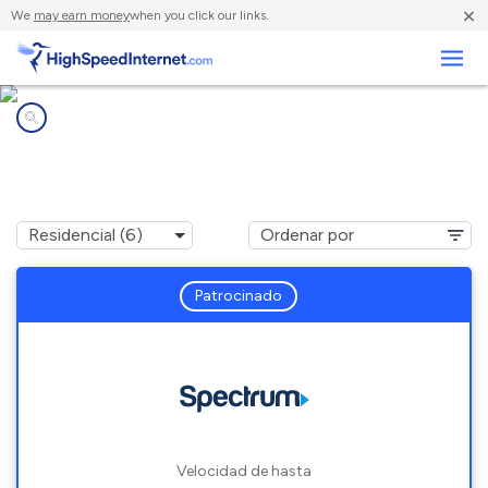
×
We
may earn money
when you click our links.
Negocios
Compañías de Internet en
Woodbury, CT
Patrocinado
Velocidad de hasta