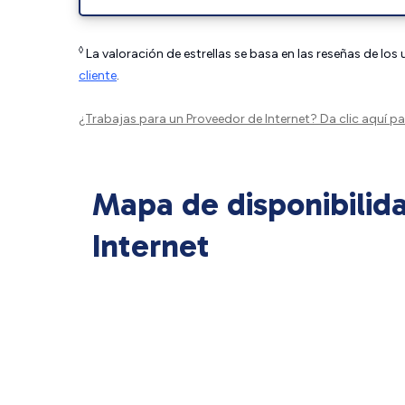
◊
La valoración de estrellas se basa en las reseñas de los
cliente
.
¿Trabajas para un Proveedor de Internet?
Da clic aquí
par
Mapa de disponibilid
Internet