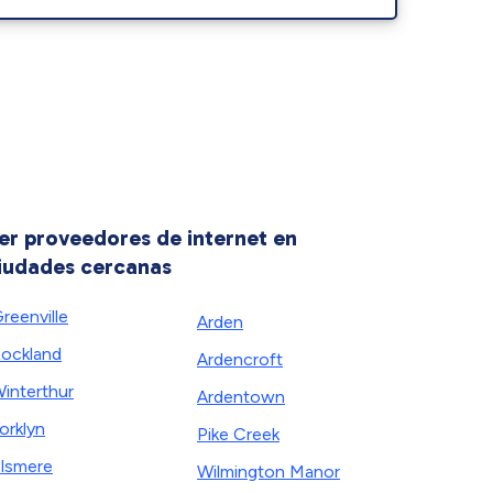
er proveedores de internet en
iudades cercanas
reenville
Arden
ockland
Ardencroft
interthur
Ardentown
orklyn
Pike Creek
lsmere
Wilmington Manor