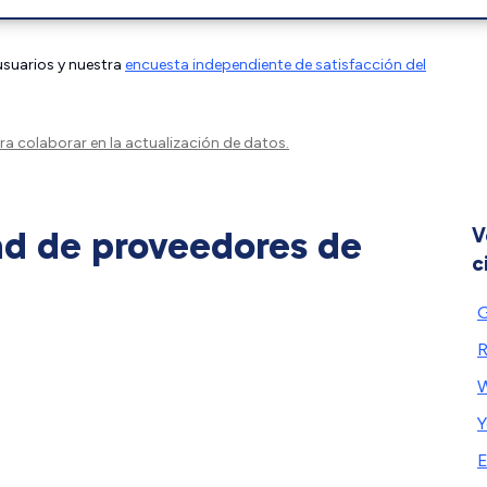
 usuarios y nuestra
encuesta independiente de satisfacción del
a colaborar en la actualización de datos.
ad de proveedores de
V
c
G
R
W
Y
E