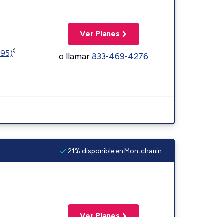
Ver Planes
◊
595)
o llamar
833-469-4276
21% disponible en Montchanin
Ver Planes