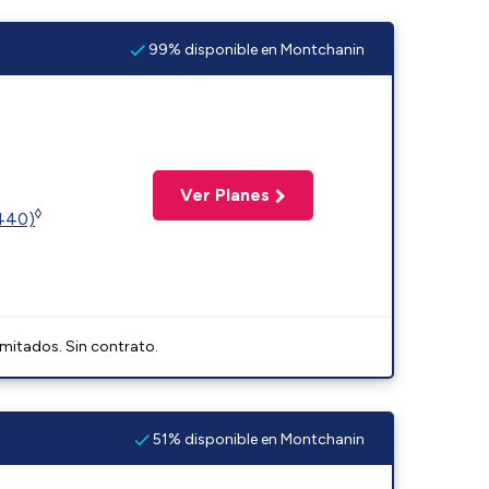
99% disponible en Montchanin
Ver Planes
◊
2440)
imitados. Sin contrato.
51% disponible en Montchanin