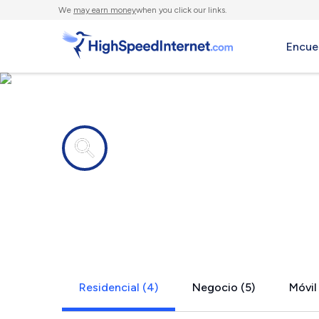
We
may earn money
when you click our links.
Encue
Compañías de Internet en
Montchanin
Residencial (4)
Negocio (5)
Móvil 