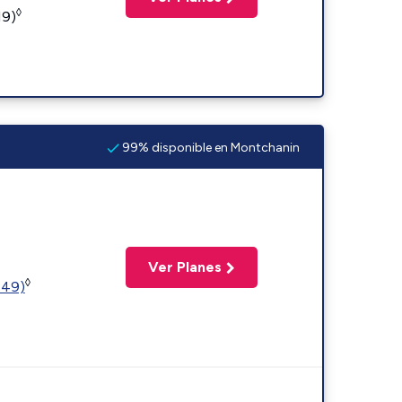
◊
19)
99% disponible en Montchanin
Ver Planes
◊
449)