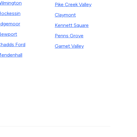
ilmington
Pike Creek Valley
ockessin
Claymont
Edgemoor
Kennett Square
Newport
Penns Grove
hadds Ford
Garnet Valley
endenhall