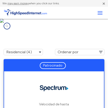
×
We
may earn money
when you click our links.
Negocios
Compañías de Internet en
Zephyrhills South, FL
Patrocinado
Velocidad de hasta