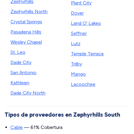
Zephyrhills
Plant City
Zephyrhills North
Dover
Crystal Springs
Land O' Lakes
Pasadena Hills
Seffner
Wesley Chapel
Lutz
St. Leo
Temple Terrace
Dade City
Trilby
San Antonio
Mango
Kathleen
Lacoochee
Dade City North
Tipos de proveedores en Zephyrhills South
Cable
— 61% Cobertura