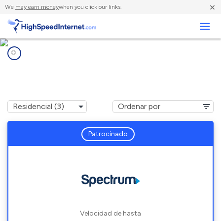
×
We
may earn money
when you click our links.
Negocios
Compañías de Internet en
Ocean Pointe, HI
Patrocinado
Velocidad de hasta