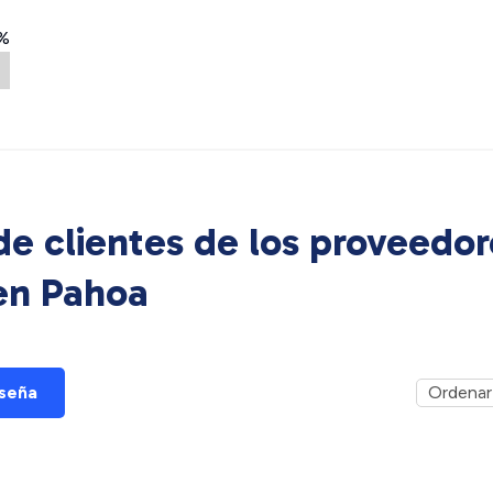
%
e clientes de los proveedor
 en
Pahoa
eseña