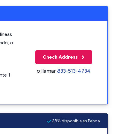
líneas
zado, o
Check Address
o llamar
833-513-4734
nte 1
28% disponible en Pahoa