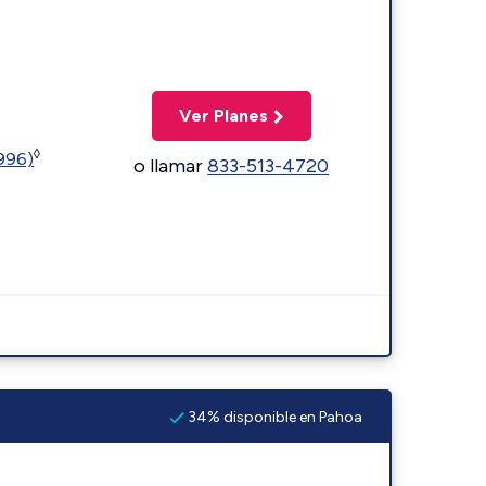
Ver Planes
◊
5996)
o llamar
833-513-4720
34% disponible en Pahoa