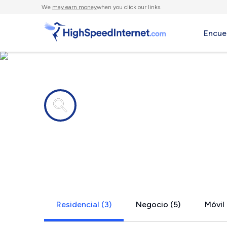
We
may earn money
when you click our links.
Encue
Compañías de Internet en
Pahoa, HI
Residencial (3)
Negocio (5)
Móvil 