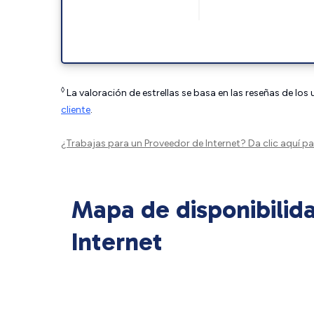
◊
La valoración de estrellas se basa en las reseñas de los
cliente
.
¿Trabajas para un Proveedor de Internet?
Da clic aquí
par
Mapa de disponibilid
Internet