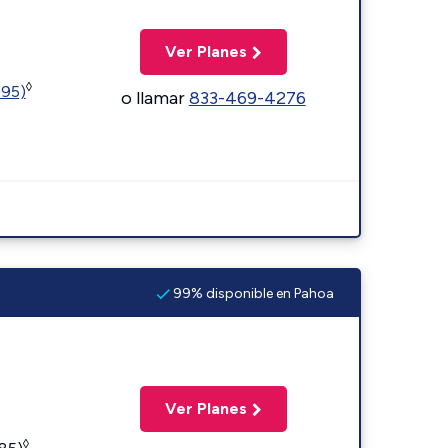
Ver Planes
◊
595)
o llamar
833-469-4276
99% disponible en Pahoa
Ver Planes
◊