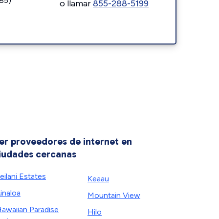
185)
o llamar
855-288-5199
er proveedores de internet en
iudades cercanas
eilani Estates
Keaau
inaloa
Mountain View
awaiian Paradise
Hilo