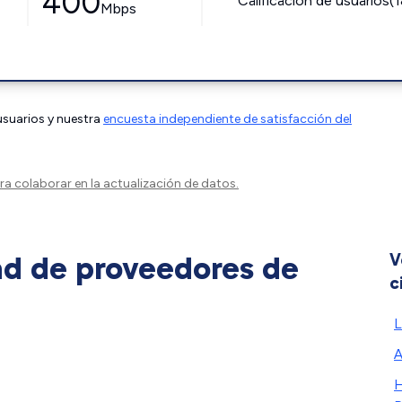
400
Calificación de usuarios(
Mbps
 usuarios y nuestra
encuesta independiente de satisfacción del
a colaborar en la actualización de datos.
ad de proveedores de
V
c
L
A
H