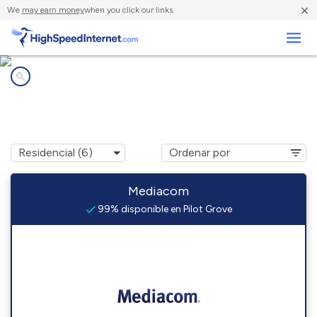
×
We
may earn money
when you click our links.
Negocios
Compañías de Internet en
Pilot Grove, IA
Mediacom
99% disponible en Pilot Grove