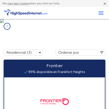
×
We
may earn money
when you click our links.
Negocios
Compañías de Internet en
Frankfort Heights, IL
Frontier
99% disponible en Frankfort Heights