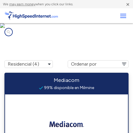
×
We
may earn money
when you click our links.
Negocios
Compañías de Internet en
Milmine, IL
Mediacom
99% disponible en Milmine