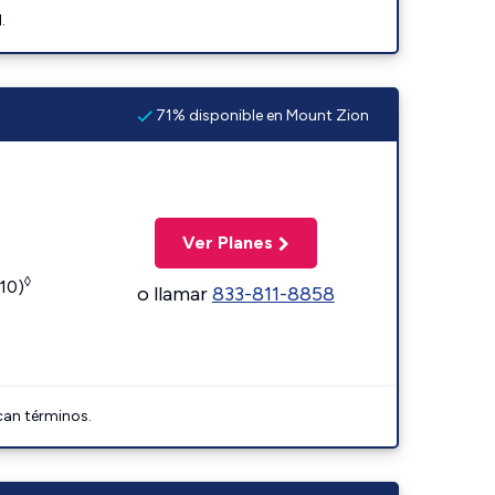
.
71% disponible en Mount Zion
Ver Planes
◊
110)
o llamar
833-811-8858
can términos.