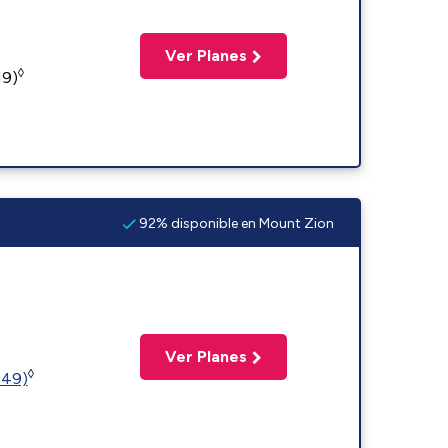
Ver Planes
◊
19)
92% disponible en Mount Zion
Ver Planes
◊
449)