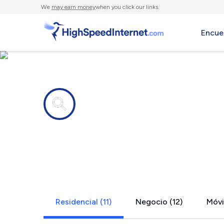
We
may earn money
when you click our links.
Encue
Compañías de Internet en
Mount Zion,
Residencial (11)
Negocio (12)
Móvil