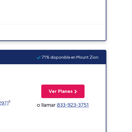
71% disponible en Mount Zion
Ver Planes
◊
1297)
o llamar
833-923-3751