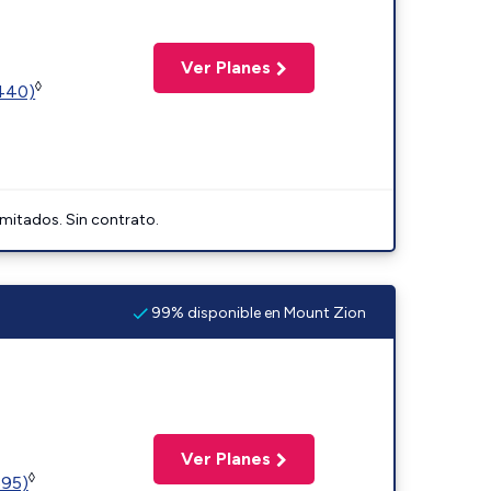
Ver Planes
◊
2440)
imitados. Sin contrato.
99% disponible en Mount Zion
Ver Planes
◊
595)