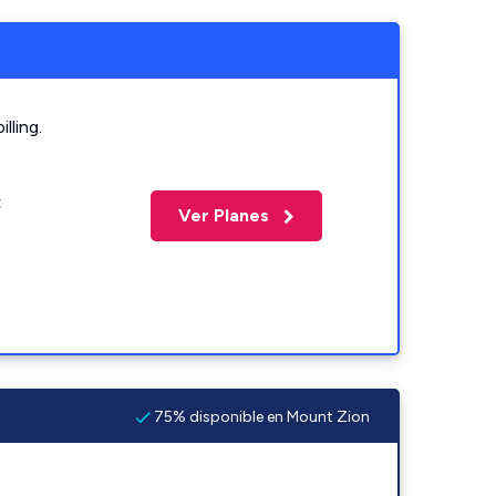
lling.
t
Ver Planes
75% disponible en Mount Zion