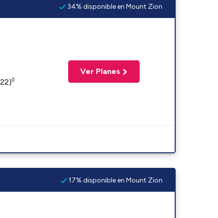
34% disponible en Mount Zion
Ver Planes
◊
422)
17% disponible en Mount Zion