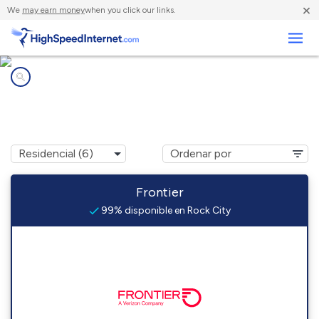
×
We
may earn money
when you click our links.
Negocios
Compañías de Internet en
Rock City, IL
Frontier
99% disponible en Rock City