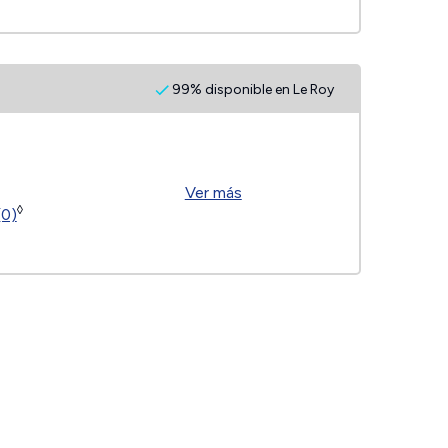
99% disponible en Le Roy
Ver más
◊
(0)