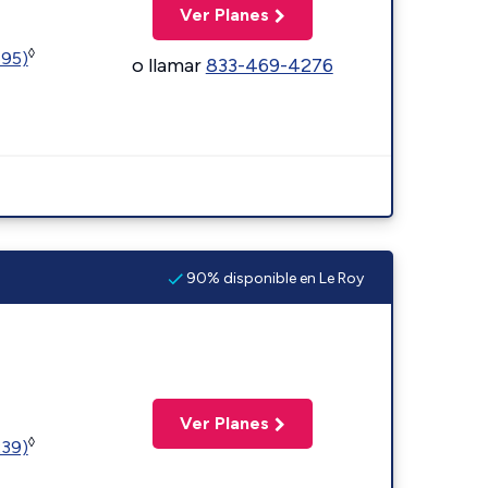
Ver Planes
◊
595)
o llamar
833-469-4276
90% disponible en Le Roy
Ver Planes
◊
239)