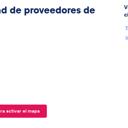
ad de proveedores de
V
c
Y
I
ara activar el mapa