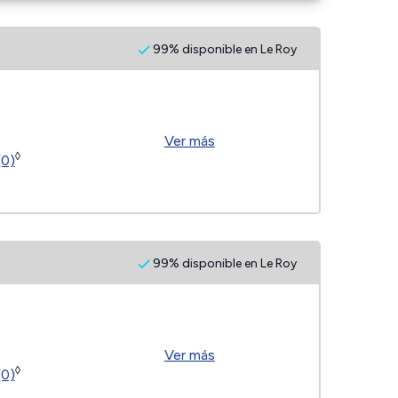
99% disponible en Le Roy
Ver más
◊
(0)
99% disponible en Le Roy
Ver más
◊
(0)