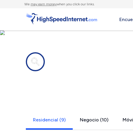
We
may earn money
when you click our links.
Encue
Compañías de Internet en
Le Roy, KS
Residencial (9)
Negocio (10)
Móvil