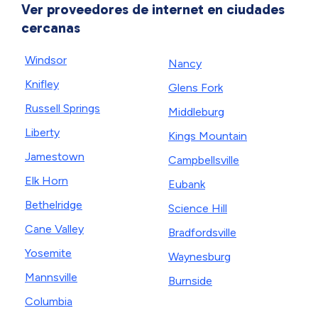
Ver proveedores de internet en ciudades
cercanas
Windsor
Nancy
Knifley
Glens Fork
Russell Springs
Middleburg
Liberty
Kings Mountain
Jamestown
Campbellsville
Elk Horn
Eubank
Bethelridge
Science Hill
Cane Valley
Bradfordsville
Yosemite
Waynesburg
Mannsville
Burnside
Columbia