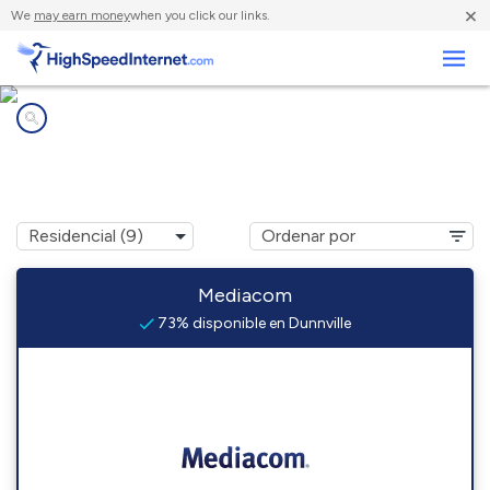
×
We
may earn money
when you click our links.
Negocios
Compañías de Internet en
Dunnville, KY
Mediacom
73% disponible en Dunnville