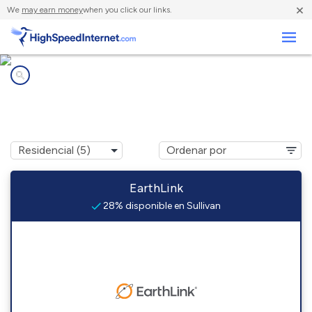
×
We
may earn money
when you click our links.
Negocios
Compañías de Internet en
Sullivan, KY
EarthLink
28% disponible en Sullivan