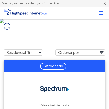
×
We
may earn money
when you click our links.
Negocios
Compañías de Internet en
Shawneetown, IL
Patrocinado
Velocidad de hasta