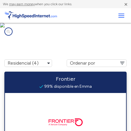
×
We
may earn money
when you click our links.
Negocios
Compañías de Internet en
Emma, IL
Frontier
99% disponible en Emma