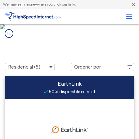
×
We
may earn money
when you click our links.
Negocios
Compañías de Internet en
Vest, KY
EarthLink
50% disponible en Vest