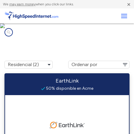
×
We
may earn money
when you click our links.
Negocios
Compañías de Internet en
Acme, LA
EarthLink
50% disponible en Acme