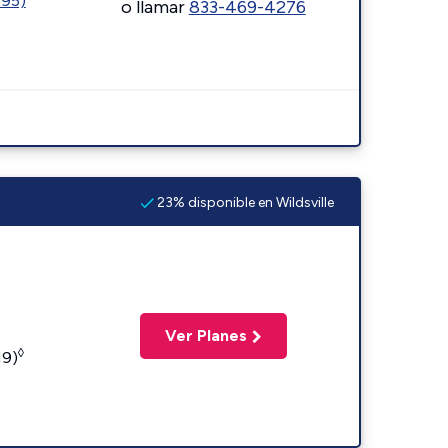
595)
o llamar
833-469-4276
23% disponible en Wildsville
Ver Planes
◊
19)