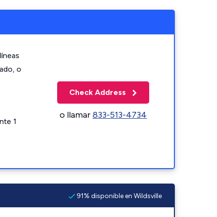
líneas
zado, o
Check Address
o llamar
833-513-4734
nte 1
91% disponible en Wildsville