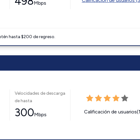
498
Calificación de usuarios (
Mbps
btén hasta $200 de regreso.
Velocidades de descarga
de hasta
300
Calificación de usuarios(
Mbps