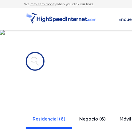
We
may earn money
when you click our links.
Encue
Compañías de Internet en
Wildsville, 
Residencial (6)
Negocio (6)
Móvil 