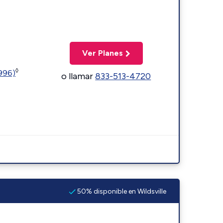
Ver Planes
◊
5996)
o llamar
833-513-4720
50% disponible en Wildsville