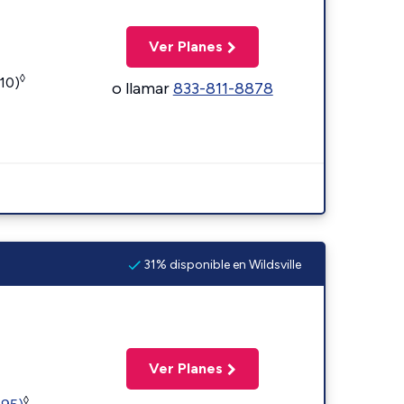
Ver Planes
◊
110)
o llamar
833-811-8878
31% disponible en Wildsville
Ver Planes
◊