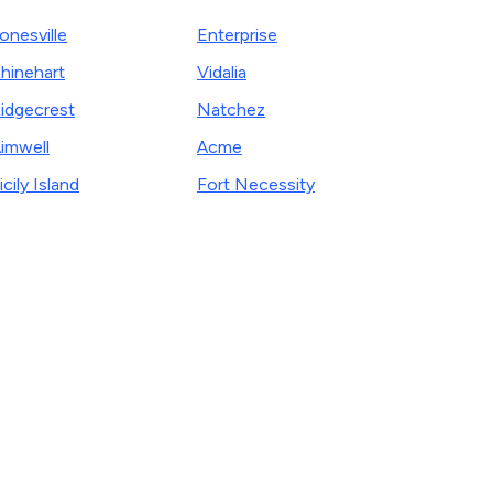
onesville
Enterprise
hinehart
Vidalia
idgecrest
Natchez
imwell
Acme
icily Island
Fort Necessity