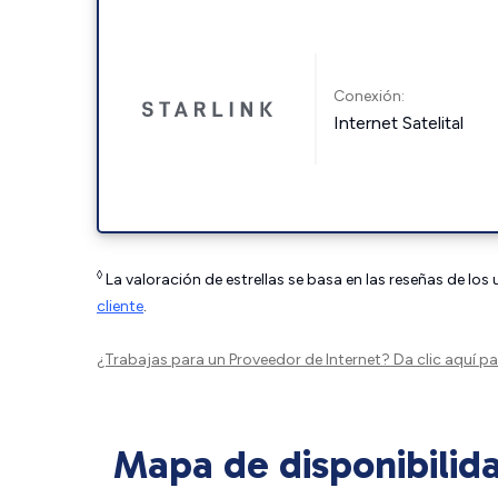
Conexión:
Internet Satelital
◊
La valoración de estrellas se basa en las reseñas de los
cliente
.
¿Trabajas para un Proveedor de Internet?
Da clic aquí
par
Mapa de disponibilid