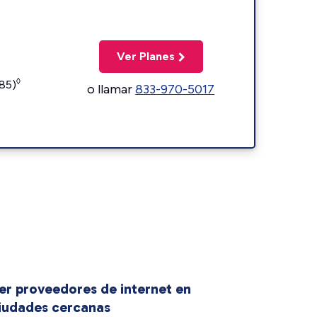
Ver Planes
◊
185)
o llamar
833-970-5017
er proveedores de internet en
iudades cercanas