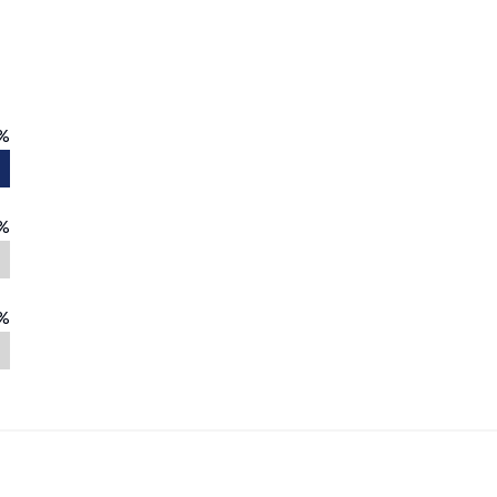
%
%
%