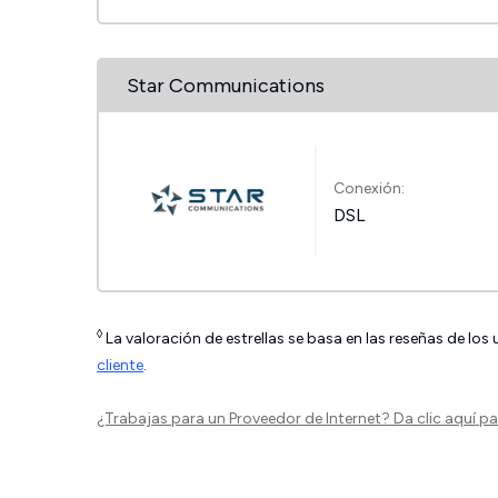
Star Communications
Conexión:
DSL
◊
La valoración de estrellas se basa en las reseñas de los
cliente
.
¿Trabajas para un Proveedor de Internet?
Da clic aquí
par