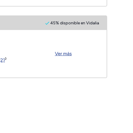
45% disponible en Vidalia
Ver más
◊
(2)