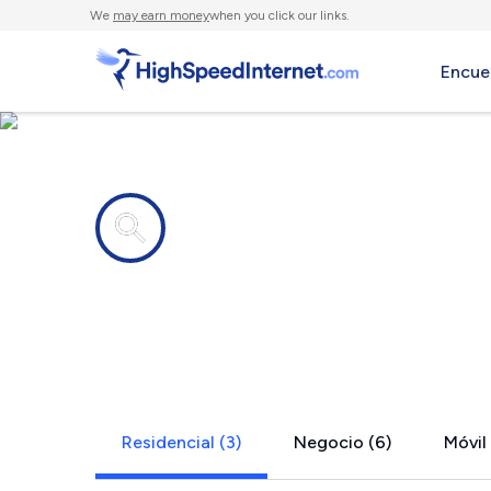
We
may earn money
when you click our links.
Encue
Compañías de Internet en
Vidalia, LA
Residencial (3)
Negocio (6)
Móvil 