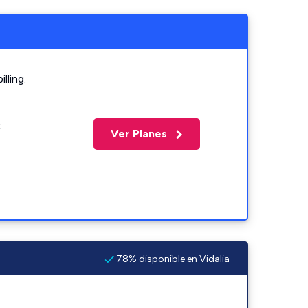
lling.
t
Ver Planes
78% disponible en Vidalia