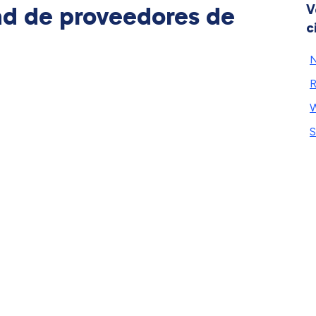
ad de proveedores de
V
c
N
R
W
S