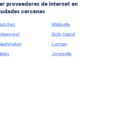
er proveedores de internet en
iudades cercanas
atchez
Wildsville
idgecrest
Sicily Island
ashington
Lorman
ibley
Jonesville