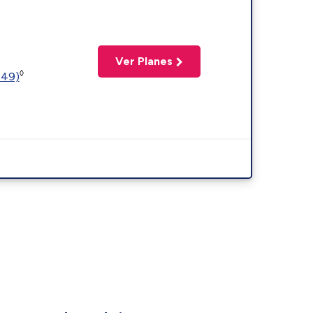
Ver Planes
◊
449)