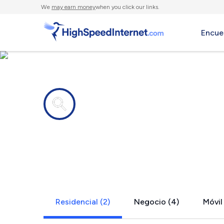
We
may earn money
when you click our links.
Encue
Compañías de Internet en
Archibald, 
Residencial (2)
Negocio (4)
Móvil 