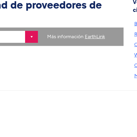
ad de proveedores de
V
c
B
R
Más información
EarthLink
C
W