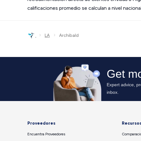
calificaciones promedio se calculan a nivel nacional
›
›
LA
Archibald
Proveedores
Recurso
Encuentra Proveedores
Comparació