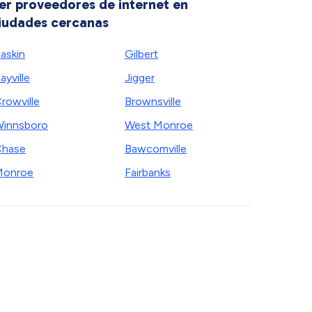
er proveedores de internet en
iudades cercanas
askin
Gilbert
ayville
Jigger
rowville
Brownsville
innsboro
West Monroe
Chase
Bawcomville
Monroe
Fairbanks