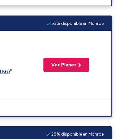
53% disponible en Monroe
Ver Planes
◊
2486)
28% disponible en Monroe