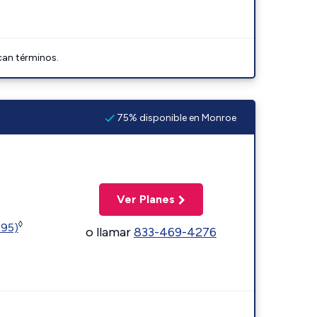
can términos.
75% disponible en Monroe
Ver Planes
◊
595)
o llamar
833-469-4276