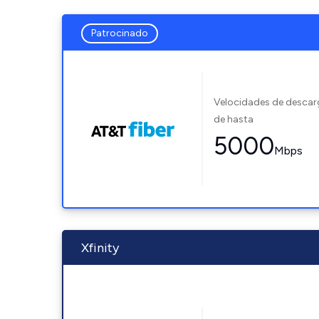
Patrocinado
Velocidades de desca
de hasta
5000
Mbps
Xfinity