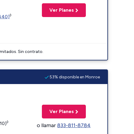
Ver Planes
◊
2440)
imitados. Sin contrato.
53% disponible en Monroe
Ver Planes
◊
110)
o llamar
833-811-8784