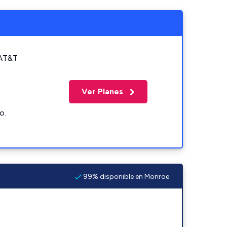
 AT&T
Ver Planes
o.
99% disponible en Monroe