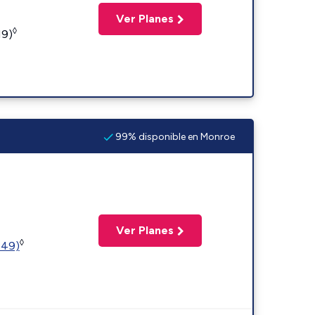
Ver Planes
◊
19)
99% disponible en Monroe
Ver Planes
◊
449)