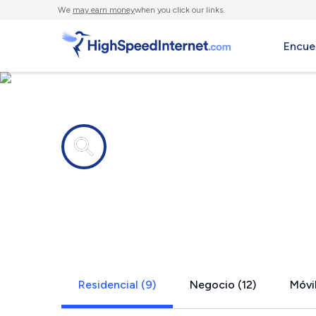
We
may earn money
when you click our links.
Encue
Compañías de Internet en
Monroe, LA
Residencial (9)
Negocio (12)
Móvil