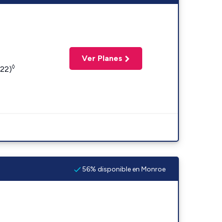
Ver Planes
◊
422)
56% disponible en Monroe