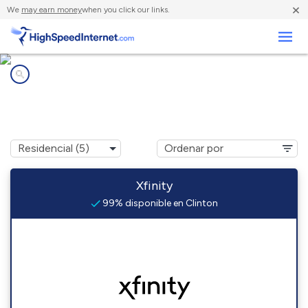
×
We
may earn money
when you click our links.
Negocios
Compañías de Internet en
Clinton, MA
Xfinity
99% disponible en Clinton