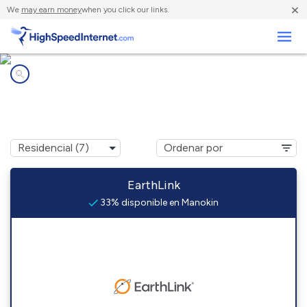
×
We
may earn money
when you click our links.
Negocios
Compañías de Internet en
Manokin, MD
EarthLink
33% disponible en Manokin