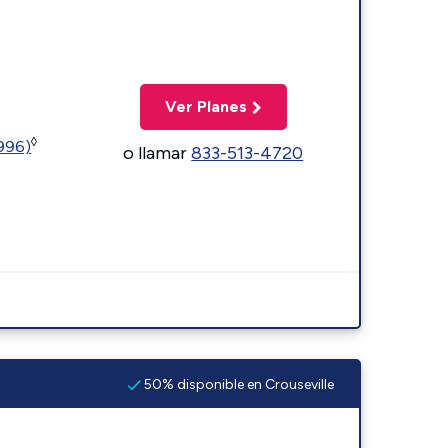
Ver Planes
◊
5996)
o llamar
833-513-4720
50% disponible en Crouseville