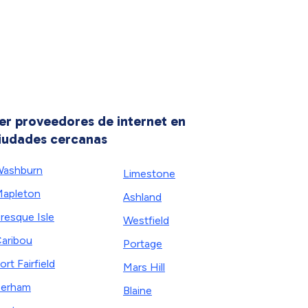
er proveedores de internet en
iudades cercanas
ashburn
Limestone
apleton
Ashland
resque Isle
Westfield
aribou
Portage
ort Fairfield
Mars Hill
erham
Blaine