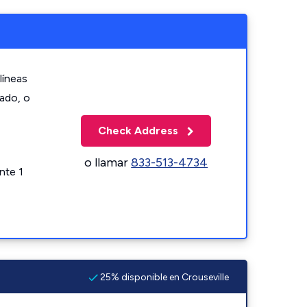
líneas
zado, o
Check Address
o llamar
833-513-4734
nte 1
25% disponible en Crouseville