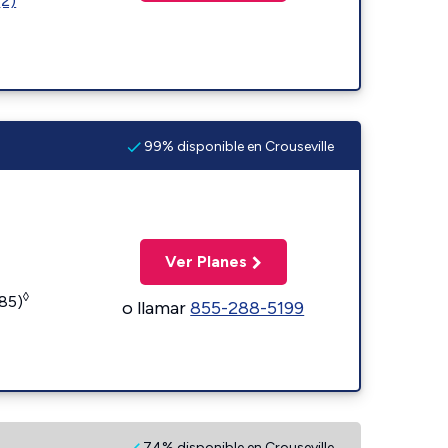
(2)
99% disponible en Crouseville
Ver Planes
◊
185)
o llamar
855-288-5199
74% disponible en Crouseville