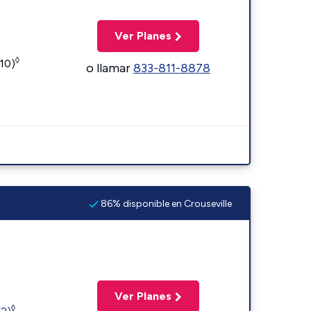
Ver Planes
◊
110)
o llamar
833-811-8878
86% disponible en Crouseville
Ver Planes
◊