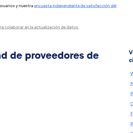
 usuarios y nuestra
encuesta independiente de satisfacción del
a colaborar en la actualización de datos.
ad de proveedores de
V
c
W
M
P
C
F
P