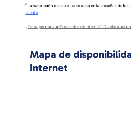
◊
La valoración de estrellas se basa en las reseñas de los
cliente
.
¿Trabajas para un Proveedor de Internet?
Da clic aquí
par
Mapa de disponibilid
Internet