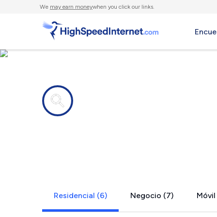
We
may earn money
when you click our links.
Encue
Compañías de Internet en
Crouseville
Residencial (6)
Negocio (7)
Móvil 