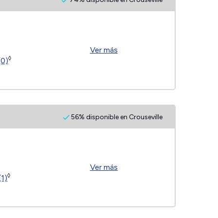
Ver más
◊
(0)
56% disponible en Crouseville
Ver más
◊
(1)