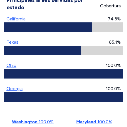
Principales áreas servidas por
Cobertura
estado
California
74.3%
Texas
65.1%
Ohio
100.0%
Georgia
100.0%
Washington
100.0%
Maryland
100.0%