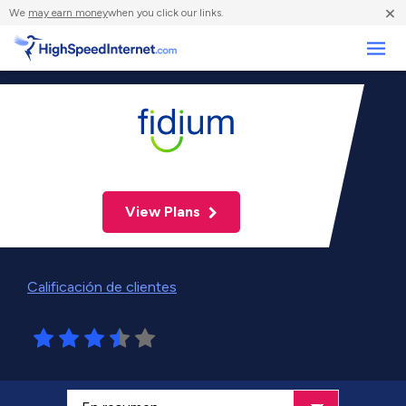
×
We
may earn money
when you click our links.
Negocios
View Plans
Calificación de clientes