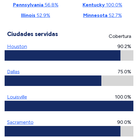
Pennsylvania
56.8%
Kentucky
100.0%
Illinois
52.9%
Minnesota
52.7%
Ciudades servidas
Cobertura
Houston
90.2%
Dallas
75.0%
Louisville
100.0%
Sacramento
90.0%