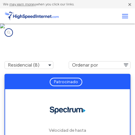
×
We
may earn money
when you click our links.
Negocios
Compañías de Internet en
Machias, ME
Patrocinado
Velocidad de hasta