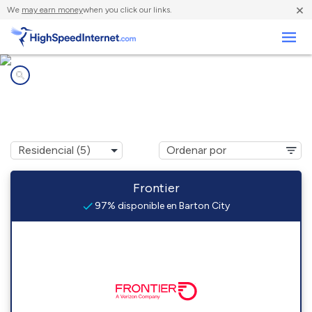
×
We
may earn money
when you click our links.
Negocios
Compañías de Internet en
Barton City, MI
Frontier
97% disponible en Barton City