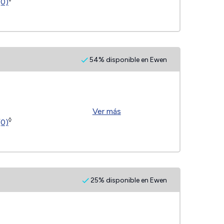
(0)
54% disponible en Ewen
Ver más
◊
(0)
25% disponible en Ewen