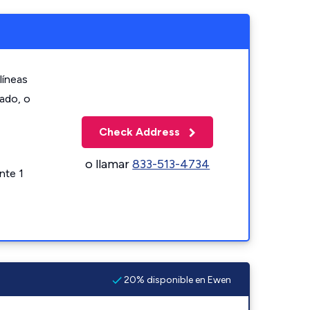
líneas
zado, o
Check Address
o llamar
833-513-4734
nte 1
20% disponible en Ewen