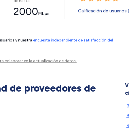
de hasta
2000
Calificación de usuarios 
Mbps
 usuarios y nuestra
encuesta independiente de satisfacción del
a colaborar en la actualización de datos.
ad de proveedores de
V
c
B
B
R