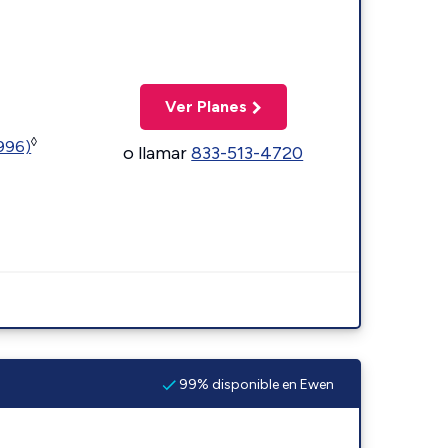
Ver Planes
◊
5996)
o llamar
833-513-4720
99% disponible en Ewen