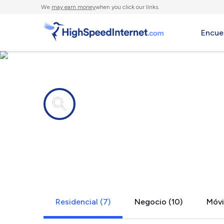
We
may earn money
when you click our links.
Encue
Compañías de Internet en
Ewen, MI
Residencial (7)
Negocio (10)
Móvil