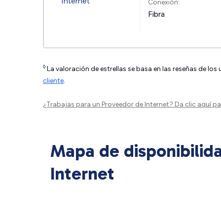
Conexión:
Fibra
◊
La valoración de estrellas se basa en las reseñas de los
cliente
.
¿Trabajas para un Proveedor de Internet?
Da clic aquí
par
Mapa de disponibilid
Internet