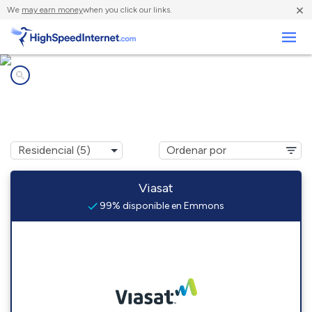
×
We
may earn money
when you click our links.
Negocios
Compañías de Internet en
Emmons, MN
Viasat
99% disponible en Emmons