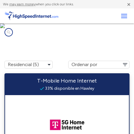
×
We
may earn money
when you click our links.
Negocios
Compañías de Internet en
Hawley, MN
T-Mobile Home Internet
33% disponible en Hawley