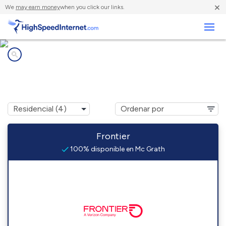
×
We
may earn money
when you click our links.
Negocios
Compañías de Internet en
Mc Grath, MN
Frontier
100% disponible en Mc Grath