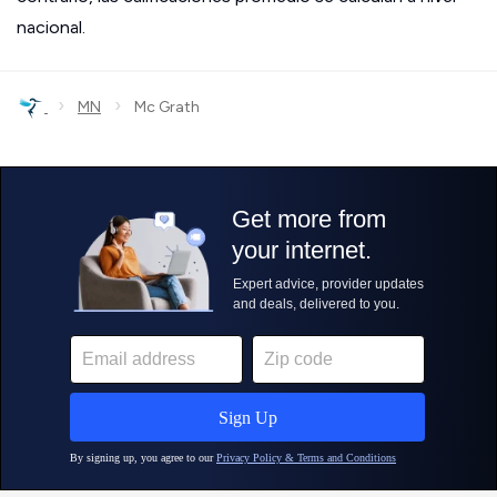
nacional.
›
›
MN
Mc Grath