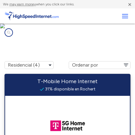
×
We
may earn money
when you click our links.
Negocios
Compañías de Internet en
Rochert, MN
T-Mobile Home Internet
31% disponible en Rochert