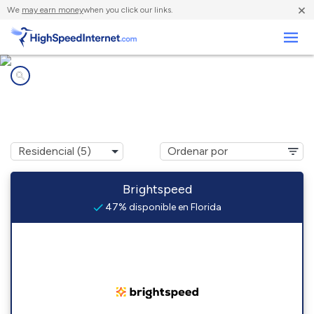
×
We
may earn money
when you click our links.
Negocios
Compañías de Internet en
Florida, MO
Brightspeed
47% disponible en Florida