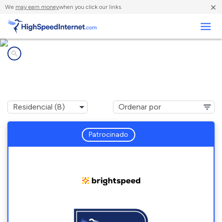
×
We
may earn money
when you click our links.
Negocios
Compañías de Internet en
Holts Summit, MO
Patrocinado