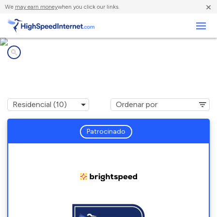
×
We
may earn money
when you click our links.
Negocios
Compañías de Internet en
Ashland, MO
Patrocinado