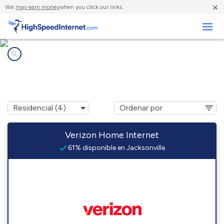
×
We
may earn money
when you click our links.
Negocios
Compañías de Internet en
Jacksonville, MO
Verizon Home Internet
61% disponible en Jacksonville