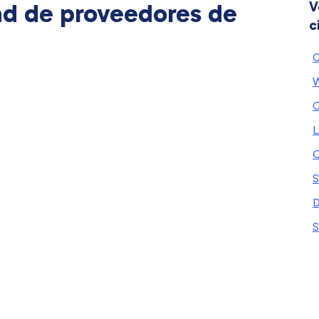
ad de proveedores de
V
c
C
L
C
S
D
S