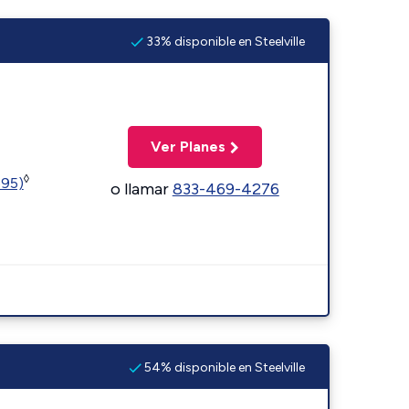
33% disponible en Steelville
Ver Planes
◊
595)
o llamar
833-469-4276
54% disponible en Steelville