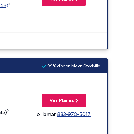
◊
449)
99% disponible en Steelville
Ver Planes
◊
185)
o llamar
833-970-5017