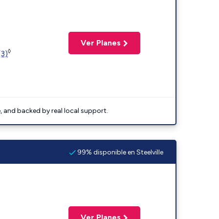
Ver Planes
◊
(3)
e, and backed by real local support.
99% disponible en Steelville
Ver Planes