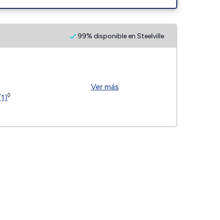
99% disponible en Steelville
Ver más
◊
(1)