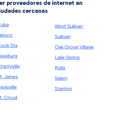
er proveedores de internet en
iudades cercanas
Cuba
West Sullivan
Wesco
Sullivan
ook Sta
Oak Grove Village
easburg
Lake Spring
herryville
Rolla
t. James
Salem
avisville
Stanton
t. Cloud