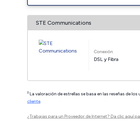
STE Communications
Conexión:
DSL y Fibra
◊
La valoración de estrellas se basa en las reseñas de los
cliente
.
¿Trabajas para un Proveedor de Internet?
Da clic aquí
par