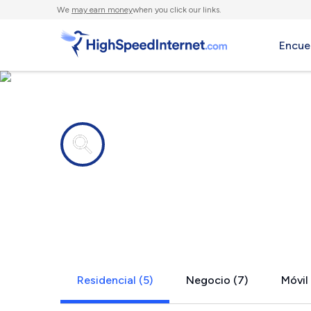
We
may earn money
when you click our links.
Encue
Compañías de Internet en
Steelville,
Residencial (5)
Negocio (7)
Móvil 